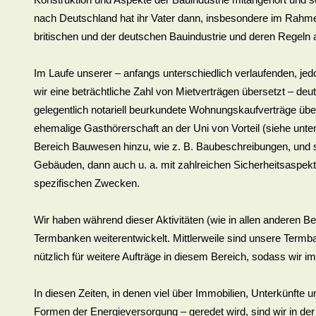
nach Deutschland hat ihr Vater dann, insbesondere im Rahme
britischen und der deutschen Bauindustrie und deren Regeln a
Im Laufe unserer – anfangs unterschiedlich verlaufenden, j
wir eine beträchtliche Zahl von Mietverträgen übersetzt – de
gelegentlich notariell beurkundete Wohnungskaufverträge übe
ehemalige Gasthörerschaft an der Uni von Vorteil (siehe unt
Bereich Bauwesen hinzu, wie z. B. Baubeschreibungen, und s
Gebäuden, dann auch u. a. mit zahlreichen Sicherheitsaspek
spezifischen Zwecken.
Wir haben während dieser Aktivitäten (wie in allen anderen Be
Termbanken weiterentwickelt. Mittlerweile sind unsere Termba
nützlich für weitere Aufträge in diesem Bereich, sodass wir imm
In diesen Zeiten, in denen viel über Immobilien, Unterkünfte
Formen der Energieversorgung – geredet wird, sind wir in der