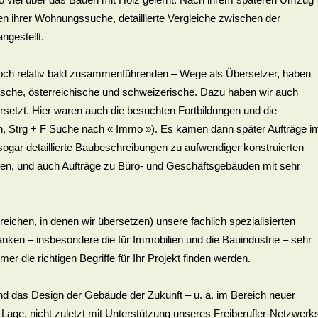
n ihrer Wohnungssuche, detaillierte Vergleiche zwischen der
ngestellt.
edoch relativ bald zusammenführenden – Wege als Übersetzer, haben
utsche, österreichische und schweizerische. Dazu haben wir auch
rsetzt. Hier waren auch die besuchten Fortbildungen und die
en, Strg + F Suche nach « Immo »). Es kamen dann später Aufträge i
ogar detaillierte Baubeschreibungen zu aufwendiger konstruierten
ten, und auch Aufträge zu Büro- und Geschäftsgebäuden mit sehr
reichen, in denen wir übersetzen) unsere fachlich spezialisierten
nken – insbesondere die für Immobilien und die Bauindustrie – sehr
er die richtigen Begriffe für Ihr Projekt finden werden.
 und das Design der Gebäude der Zukunft – u. a. im Bereich neuer
 Lage, nicht zuletzt mit Unterstützung unseres Freiberufler-Netzwerk