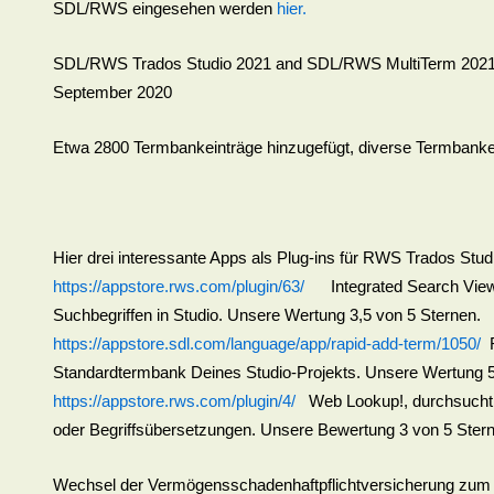
SDL/RWS eingesehen werden
hier.
SDL/RWS Trados Studio 2021 and SDL/RWS MultiTerm 2021 ein
September 2020
Etwa 2800 Termbankeinträge hinzugefügt, diverse Termbank
Hier drei interessante Apps als Plug-ins für RWS Trados Stud
https://appstore.rws.com/plugin/63/
Integrated Search Views,
Suchbegriffen in Studio. Unsere Wertung 3,5 von 5 Sternen.
https://appstore.sdl.com/language/app/rapid-add-term/1050/
R
Standardtermbank Deines Studio-Projekts. Unsere Wertung 5
https://appstore.rws.com/plugin/4/
Web Lookup!, durchsucht G
oder Begriffsübersetzungen. Unsere Bewertung 3 von 5 Ster
Wechsel der Vermögensschadenhaftpflichtversicherung zum 