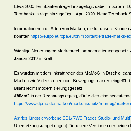
Etwa 2000 Termbankeinträge hinzugefügt, dabei Importe in 
Termbankeinträge hinzugefügt – April 2020. Neue Termbank St
Informationen über Arten von Marken, die für unsere Kunde
könnten
https://euipo.europa.eu/ohimportal/de/trade-marks-
Wichtige Neuerungen: Markenrechtsmodernisierungsgesetz z
Januar 2019 in Kraft
Es wurden mit dem Inkrafttreten des MaMoG in Dtschld. ga
Marken wie Videoszenen oder Bewegungsmarken eingeführt. I
Bilanzrechtsmodernisierungsgesetz
/BilMoG in der Rechnungslegung, dürfte dies eine bedeute
https://www.dpma.de/marken/markenschutz/mamog/markenre
Astrids jüngst erworbene SDL/RWS Trados Studio- und Multi
Übersetzungsumgebungen) für neuere Versionen der beiden 