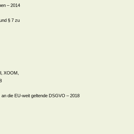
nen – 2014
und § 7 zu
ll, XOOM,
8
, an die EU-weit geltende DSGVO – 2018